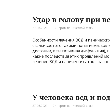
Удар в голову при в
27.06.2021
Синдром панической атаки
Особенности лечения ВСД и панически
сталкивается с такими понятиями, как 
дистонии, вегетативная дисфункция), 
какие последствия этих проявлений мо
лечение ВСД и панических атак – зало
У человека всд и по
27.06.2021
Синдром панической атаки