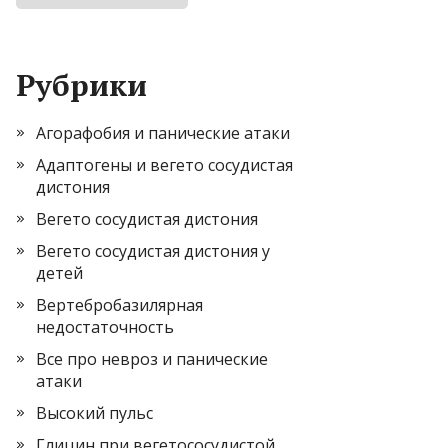
Рубрики
Агорафобия и панические атаки
Адаптогены и вегето сосудистая
дистония
Вегето сосудистая дистония
Вегето сосудистая дистония у
детей
Вертебробазилярная
недостаточность
Все про невроз и панические
атаки
Высокий пульс
Глицин при вегетососудистой