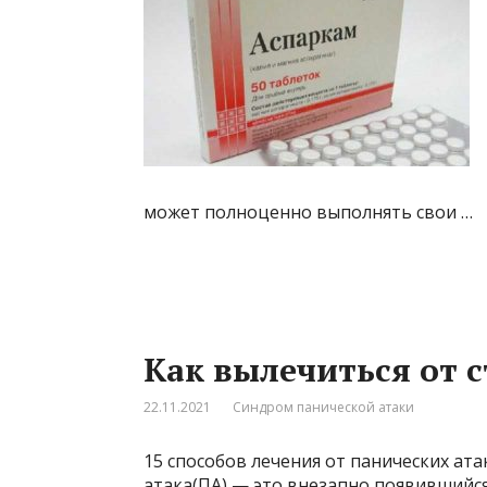
может полноценно выполнять свои …
Как вылечиться от 
22.11.2021
Синдром панической атаки
15 способов лечения от панических ат
атака(ПА) — это внезапно появившийся