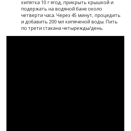
кипятка 10 г ягод, прикрыть крышкой и
подержать на водяной бане около
четверти часа. Через 45 минут, процедить
и добавить 200 мл кипяченой воды. Пить
по трети стакана четырежды/день.