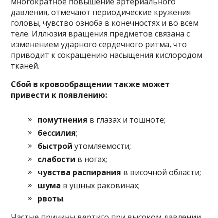
многократное повышение артериального
давления, отмечают периодические кружения
головы, чувство озноба в конечностях и во всем
теле. Иллюзия вращения предметов связана с
изменением ударного сердечного ритма, что
приводит к сокращению насыщения кислородом
тканей.
Сбой в кровообращении также может
привести к появлению:
помутнения
в глазах и тошноте;
бессилия
;
быстрой
утомляемости;
слабости
в ногах;
чувства распирания
в височной области;
шума
в ушных раковинах;
рвоты
.
Частые причины вертиго при высоком давлении