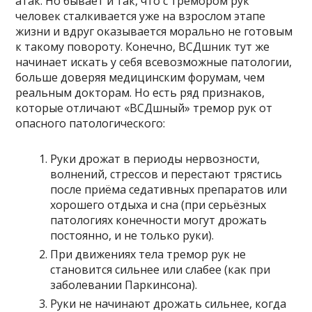
атак. Но бывает и так, что с тремором рук
человек сталкивается уже на взрослом этапе
жизни и вдруг оказывается морально не готовым
к такому повороту. Конечно, ВСДшник тут же
начинает искать у себя всевозможные патологии,
больше доверяя медицинским форумам, чем
реальным докторам. Но есть ряд признаков,
которые отличают «ВСДшный» тремор рук от
опасного патологического:
Руки дрожат в периоды нервозности,
волнений, стрессов и перестают трястись
после приёма седативных препаратов или
хорошего отдыха и сна (при серьёзных
патологиях конечности могут дрожать
постоянно, и не только руки).
При движениях тела тремор рук не
становится сильнее или слабее (как при
заболевании Паркинсона).
Руки не начинают дрожать сильнее, когда