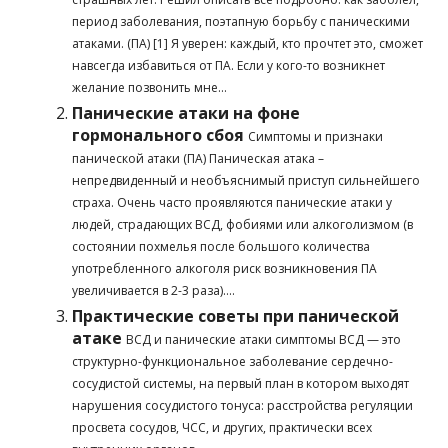
период заболевания, поэтапную борьбу с паническими
атаками. (ПА) [1] Я уверен: каждый, кто прочтет это, сможет
навсегда избавиться от ПА. Если у кого-то возникнет
желание позвонить мне...
Панические атаки на фоне
гормонального сбоя
Симптомы и признаки
панической атаки (ПА) Паническая атака –
непредвиденный и необъяснимый приступ сильнейшего
страха. Очень часто проявляются панические атаки у
людей, страдающих ВСД, фобиями или алкоголизмом (в
состоянии похмелья после большого количества
употребленного алкоголя риск возникновения ПА
увеличивается в 2-3 раза)....
Практические советы при панической
атаке
ВСД и панические атаки симптомы ВСД — это
структурно-функциональное заболевание сердечно-
сосудистой системы, на первый план в котором выходят
нарушения сосудистого тонуса: расстройства регуляции
просвета сосудов, ЧСС, и других, практически всех