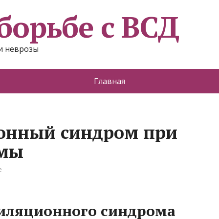
борьбе с ВСД
и неврозы
Главная
онный синдром при
омы
е
иляционного синдрома