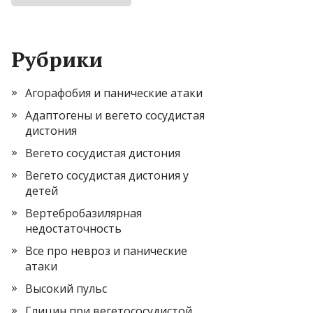
Рубрики
Агорафобия и панические атаки
Адаптогены и вегето сосудистая
дистония
Вегето сосудистая дистония
Вегето сосудистая дистония у
детей
Вертебробазилярная
недостаточность
Все про невроз и панические
атаки
Высокий пульс
Глицин при вегетососудистой