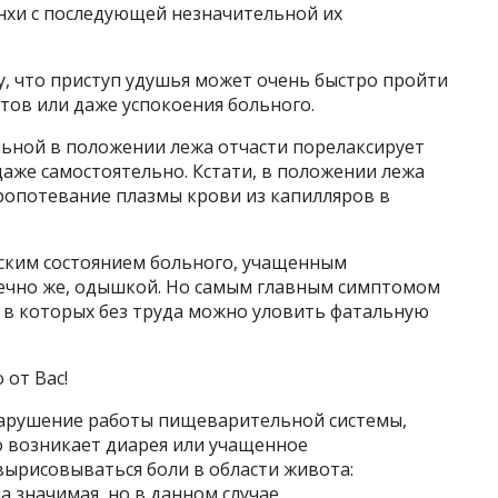
онхи с последующей незначительной их
, что приступ удушья может очень быстро пройти
тов или даже успокоения больного.
ольной в положении лежа отчасти порелаксирует
аже самостоятельно. Кстати, в положении лежа
ропотевание плазмы крови из капилляров в
еским состоянием больного, учащенным
ечно же, одышкой. Но самым главным симптомом
 в которых без труда можно уловить фатальную
 от Вас!
 нарушение работы пищеварительной системы,
о возникает диарея или учащенное
вырисовываться боли в области живота:
а значимая, но в данном случае