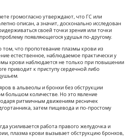
нете громогласно утверждают, что ГС или
епно описан, а значит, досконально исследован
 придерживаться своей точки зрения или точки
 проблему появляющегося удушья по-другому.
о том, что пропотевание плазмы крови из
ение естественное, наблюдаемое практически у
азмы крови наблюдается не только при повышении
оге приводит к приступу сердечной либо
душьем.
яров в альвеолы и бронхи без обструкции
ом большом количестве. Но это явление
агодаря ритмичным движениям ресничек
адгортанника, затем пищевода и по-простому
гда усиливается работа правого желудочка и
рии, плазма крови вызывает обструкцию бронхов,