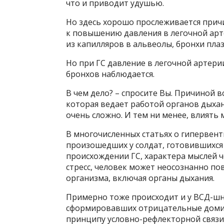
что и приводит удушью.
Но здесь хорошо прослеживается прич
к повышению давления в легочной арт
из капилляров в альвеолы, бронхи пла
Но при ГС давление в легочной артерии
бронхов наблюдается.
В чем дело? – спросите Вы. Причиной в
которая ведает работой органов дыхан
очень сложно. И тем ни менее, влиять 
В многочисленных статьях о гипервент
произошедших у солдат, готовившихся к
происхождении ГС, характера мыслей ч
стресс, человек может неосознанно по
организма, включая органы дыхания.
Примерно тоже происходит и у ВСД-шни
сформировавших отрицательные домин
принципу условно-рефлекторной связ