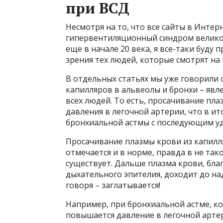
при ВСД
Несмотря на то, что все сайты в Интер
гипервентиляционный синдром великол
еще в начале 20 века, я все-таки буду
зрения тех людей, которые смотрят на
В отдельных статьях мы уже говорили 
капилляров в альвеолы и бронхи – явл
всех людей. То есть, просачивание пл
давления в легочной артерии, что в ит
бронхиальной астмы с последующим у
Просачивание плазмы крови из капилл
отмечается и в норме, правда в не так
существует. Дальше плазма крови, бл
дыхательного эпителия, доходит до н
говоря – заглатывается!
Например, при бронхиальной астме, ко
повышается давление в легочной арте