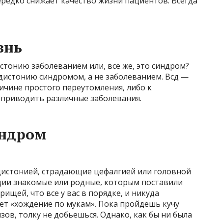
редко снижает качество жизни пациентов. Всегда
знь
истонию заболеванием или, все же, это синдром?
дистонию синдромом, а не заболеванием. Всд —
ичине простого переутомления, либо к
приводить различные заболевания.
индром
 дистонией, страдающие цефалгией или головной
ации знакомые или родные, которым поставили
ищей, что все у вас в порядке, и никуда
дет «хождение по мукам». Пока пройдешь кучу
ов, толку не добьешься. Однако, как бы ни была