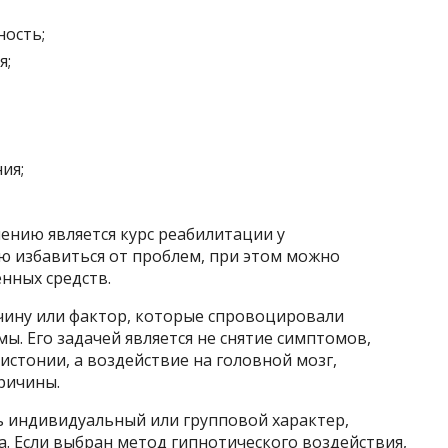
ость;
я;
ия;
нию является курс реабилитации у
ю избавиться от проблем, при этом можно
нных средств.
чину или фактор, которые спровоцировали
ы. Его задачей является не снятие симптомов,
стонии, а воздействие на головной мозг,
ричины.
ь индивидуальный или групповой характер,
а. Если выбран метод гипнотического воздействия,