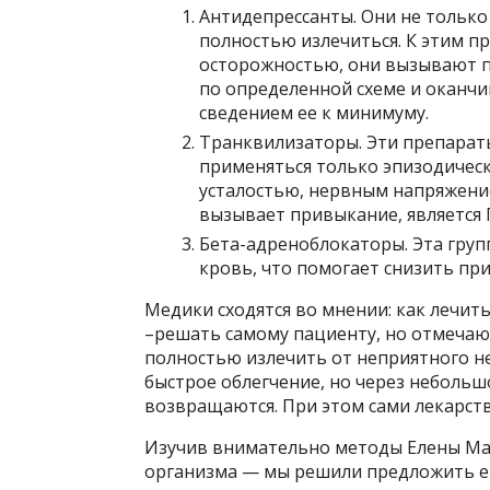
Антидепрессанты. Они не тольк
полностью излечиться. К этим п
осторожностью, они вызывают п
по определенной схеме и оканч
сведением ее к минимуму.
Транквилизаторы. Эти препараты
применяться только эпизодическ
усталостью, нервным напряжени
вызывает привыкание, является 
Бета-адреноблокаторы. Эта груп
кровь, что помогает снизить при
Медики сходятся во мнении: как лечит
–решать самому пациенту, но отмечаю
полностью излечить от неприятного не
быстрое облегчение, но через неболь
возвращаются. При этом сами лекарс
Изучив внимательно методы Елены Ма
организма — мы решили предложить е