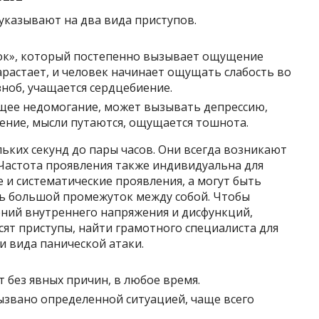
указывают на два вида приступов.
док», который постепенно вызывает ощущение
арастает, и человек начинает ощущать слабость во
зноб, учащается сердцебиение.
щее недомогание, может вызывать депрессию,
жение, мысли путаются, ощущается тошнота.
льких секунд до пары часов. Они всегда возникают
 Частота проявления также индивидуальна для
 и систематические проявления, а могут быть
ть большой промежуток между собой. Чтобы
ений внутреннего напряжения и дисфункций,
сят приступы, найти грамотного специалиста для
и вида панической атаки.
 без явных причин, в любое время.
ызвано определенной ситуацией, чаще всего