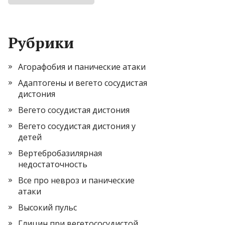
Рубрики
Агорафобия и панические атаки
Адаптогены и вегето сосудистая
дистония
Вегето сосудистая дистония
Вегето сосудистая дистония у
детей
Вертебробазилярная
недостаточность
Все про невроз и панические
атаки
Высокий пульс
Глицин при вегетососудистой